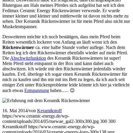
Bluterguss am Hals meines Pferdes sich aufgelöst hat seit ich den
Fedimax Ceramic Energy Rückenwärmer verwende. Er wurde
immer kleiner und kleiner und mittlerweile ist davon nichts mehr zu
sehen. Der Keramik Rückenwärmer ist für mein Pferd also nicht nur
Muskelentspanner.
Desweiteren möchte ich noch bestätigen, dass mein Pferd beim
Reiten wesentlich lockerer von Anfang an läuft wenn ich den
Rückenwärmer
ca. eine halbe Stunde vorher auflege. Nach dem
Reiten leg ich den Rückenwärmer ebenfalls wieder auf mein Pferd.
Die
Abschwitzfunktion
des Keramik Rückenwärmers ist super!
Mein Pferd steht entspannt in der Box und kann dabei auch
abschwitzen. Ich würde mir den Rückenwärmer jedenfalls wieder
kaufen. Evtl. überlege ich sogar einen Keramik Rückenwärmer für
mich zu kaufen und ihn mir mit ins Bett zu legen, da ich auch seit
einiger Zeit unter Rückenprobleme leide könnte ich hier ja vielleicht
auch etwas
Entspannung
haben….. 😉
16. Mai 2014
/
von
Keramikstoff
https://www.ceramic-energy.de/wp-
content/uploads/2014/05/ruewae_gal2-300x300.jpg
300
300
Keramikstoff
https://www.ceramic-energy.de/wp-
content/uploads/2016/03/ceramic-energy-logo-300x138.png