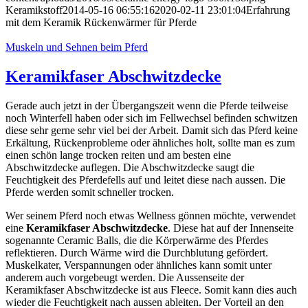
Keramikstoff
2014-05-16 06:55:16
2020-02-11 23:01:04
Erfahrung
mit dem Keramik Rückenwärmer für Pferde
Muskeln und Sehnen beim Pferd
Keramikfaser Abschwitzdecke
Gerade auch jetzt in der Übergangszeit wenn die Pferde teilweise
noch Winterfell haben oder sich im Fellwechsel befinden schwitzen
diese sehr gerne sehr viel bei der Arbeit. Damit sich das Pferd keine
Erkältung, Rückenprobleme oder ähnliches holt, sollte man es zum
einen schön lange trocken reiten und am besten eine
Abschwitzdecke auflegen. Die Abschwitzdecke saugt die
Feuchtigkeit des Pferdefells auf und leitet diese nach aussen. Die
Pferde werden somit schneller trocken.
Wer seinem Pferd noch etwas Wellness gönnen möchte, verwendet
eine
Keramikfaser Abschwitzdecke
. Diese hat auf der Innenseite
sogenannte Ceramic Balls, die die Körperwärme des Pferdes
reflektieren. Durch Wärme wird die Durchblutung gefördert.
Muskelkater, Verspannungen oder ähnliches kann somit unter
anderem auch vorgebeugt werden. Die Aussenseite der
Keramikfaser Abschwitzdecke ist aus Fleece. Somit kann dies auch
wieder die Feuchtigkeit nach aussen ableiten. Der Vorteil an den