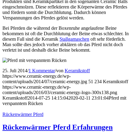
Produkten sind Keramikpartikel in den sogenanten Ceramic Balls
eingeschmolzen. Diese reflektieren die Körperwärme des Pferdes
und fördern somit die Durchblutung. Dadurch können
Verspannungen des Pferdes gelöst werden.
Bei Pferden die während der Boxenruhe angelaufene Beine
bekommen ist oft die Durchblutung der Beine etwas schlechter. In
diesem Fall sind die Keramik
Stallgamaschen
oft sehr förderlich.
Man sollte dies jedoch vorher abklären ob das Pferd nicht doch
verletzt ist und deshalb dicke Beine bekommt.
25. Juli 2014
/
1 Kommentar
/
von
Keramikstoff
https://www.ceramic-energy.de/wp-
content/uploads/2014/07/ceramic-energy.jpg
51
234
Keramikstoff
https://www.ceramic-energy.de/wp-
content/uploads/2016/03/ceramic-energy-logo-300x138.png
Keramikstoff
2014-07-25 14:15:04
2020-02-11 23:01:04
Pferd mit
verspanntem Rücken
Rückenwärmer Pferd
Rückenwärmer Pferd Erfahrungen