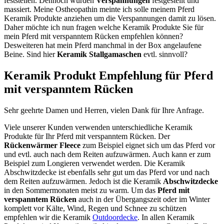
feststellen. Dennoch wurden
Verspannungen
festgestellt und
massiert. Meine Ostheopathin meinte ich solle meinem Pferd
Keramik Produkte anziehen um die Verspannungen damit zu lösen.
Daher möchte ich nun fragen welche Keramik Produkte Sie für
mein Pferd mit verspanntem Rücken empfehlen können?
Desweiteren hat mein Pferd manchmal in der Box angelaufene
Beine. Sind hier
Keramik Stallgamaschen
evtl. sinnvoll?
Keramik Produkt Empfehlung für Pferd
mit verspanntem Rücken
Sehr geehrte Damen und Herren, vielen Dank für Ihre Anfrage.
Viele unserer Kunden verwenden unterschiedliche Keramik
Produkte für Ihr Pferd mit verspanntem Rücken. Der
Rückenwärmer Fleece
zum Beispiel eignet sich um das Pferd vor
und evtl. auch nach dem Reiten aufzuwärmen. Auch kann er zum
Beispiel zum Longieren verwendet werden. Die Keramik
Abschwitzdecke ist ebenfalls sehr gut um das Pferd vor und nach
dem Reiten aufzuwärmen. Jedoch ist die Keramik
Abschwitzdecke
in den Sommermonaten meist zu warm. Um das
Pferd mit
verspanntem Rücken
auch in der Übergangszeit oder im Winter
komplett vor Kälte, Wind, Regen und Schnee zu schützen
empfehlen wir die Keramik
Outdoordecke
. In allen Keramik