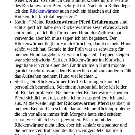
Reiten. Auch so habe ich den Eindruck, dass ihr die Wärme
des Rückenwärmer Pferd sehr gut tut. Nach dem Reiten lege
ich den
Rückenwärmer
auch noch ein bisschen auf den
Rücken. Ich bin total begeistert.“
Katrin: “ Meine
Rückenwärmer Pferd Erfahrungen
sind
echt super! Ich habe den Rückenwärmer zwar etwas Zweck
entfremdet, da ich ihn für meinen Hund der Arthrose hat
verwende, aber ich muss sagen ich bin begeistert. Der
Rückenwärmer liegt im Hundekörbchen, damit es mein Hund
schön weich hat. Gerade in der Früh war es schwierig für
meinen Hund zu gehen. Er war richtig steif. Treppen steigen
war sehr schwierig. Seit der Rückenwärmer im Körbchen
liegt habe ich zum einen den Eindruck mein Hund möchte
garnicht mehr raus aus dem Körbechen und zum anderen fällt
das Aufstehen meinem Hund viel leichter. „
Steffi: „Die Rückenwärmer Pferd Erfahrungen kann ich
persönlich beurteilen. Seit einem Autounfall habe ich leider
oft Rückenprobleme. Nachdem Der Rückenwärmer meinem
Pferd sichtlich gut tut, dachte ich mir das probiere ich auch
aus. Mittlerweile liegt der
Rückenwärmer Pferd
(sauber) in
meinem Bett und ich schlafe darauf. Meine Rückenprobleme
die ich vor allem immer früh Morgens hatte sind seitdem
schon wesentlich besser geworden. Klar nimmt der
Rückenwärmer nicht alles, aber ich schlafe entspannter und
die Schmerzen früh sind deutlich weniger! Jetzt hat mein