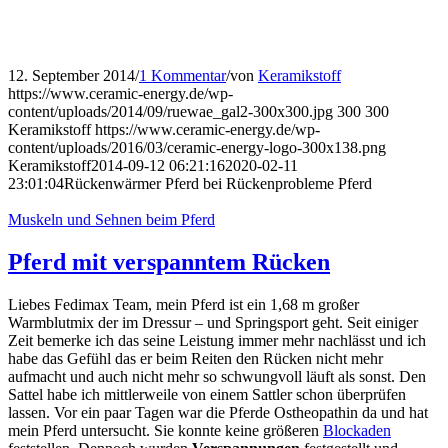
12. September 2014
/
1 Kommentar
/
von
Keramikstoff
https://www.ceramic-energy.de/wp-
content/uploads/2014/09/ruewae_gal2-300x300.jpg
300
300
Keramikstoff
https://www.ceramic-energy.de/wp-
content/uploads/2016/03/ceramic-energy-logo-300x138.png
Keramikstoff
2014-09-12 06:21:16
2020-02-11
23:01:04
Rückenwärmer Pferd bei Rückenprobleme Pferd
Muskeln und Sehnen beim Pferd
Pferd mit verspanntem Rücken
Liebes Fedimax Team, mein Pferd ist ein 1,68 m großer
Warmblutmix der im Dressur – und Springsport geht. Seit einiger
Zeit bemerke ich das seine Leistung immer mehr nachlässt und ich
habe das Gefühl das er beim Reiten den Rücken nicht mehr
aufmacht und auch nicht mehr so schwungvoll läuft als sonst. Den
Sattel habe ich mittlerweile von einem Sattler schon überprüfen
lassen. Vor ein paar Tagen war die Pferde Ostheopathin da und hat
mein Pferd untersucht. Sie konnte keine größeren
Blockaden