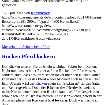
Somit kann das Pferd auch bei schlechtem Wetter raus und
geniessen.
16. April 2014
/
von
Keramikstoff
https://www.ceramic-energy.de/wp-content/uploads/2014/04/ceram-
fleecerug-20281-300x244.jpg
244
300
Keramikstoff
https://www.ceramic-energy.de/wp-
content/uploads/2016/03/ceramic-energy-logo-300x138.png
Keramikstoff
2014-04-16 05:35:46
2020-02-11
23:01:04
Keramikfaser Abschwitzdecke
Muskeln und Sehnen beim Pferd
Rücken Pferd lockern
Der Rücken unserer Pferde ist ein wichtiger Faktor beim Reiten.
Nicht nur, dass sich der Reiter auf den Rücken des Pferdes sitzt,
sondern auch, dass das Pferd schön locker über den Rücken laufen
kann und der Reiter das Pferd weder blockiert noch in den Rücken
fällt. Oftmals wird der
Rücken
allein als „Sitzkissen“ für den Sattel
und Reiter gesehen. Doch der
Rücken des Pferdes
ist weitaus
mehr. Nur mit einem lockeren Rücken kann das Pferd losgelassen
schwingen und Muskeln aufbauen. Es ist sehr wichtig bereits in der
Aufwärmphase den
Rücken Pferd lockern
. Doch wie mache ich
das?