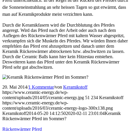
Pferd unterschiedlich. In der Regel ist der Rücken des Pferdes durch
die Sonneneinstrahlung an sehr heissen Tagen so gut erwärmt, dass
man auf Keramikprodukte meist verzichten kann.
Durch die Keramikfasern wird die Durchblutung des Pferdes
angeregt. Wird das Pferd nach der Arbeit oder auch nach dem
Auflegen des Rückenwärmer Pferd mit kaltem Wasser abgespritzt,
verkrampfen sich die Muskeln des Pferdes. Wir würden Ihnen daher
empfehlen das Pferd erst abzuspritzen und danach unter dem
Keramik Rückenwärmer abtrockenen bzw. abschwitzen zu lassen.
Durch die Ceramic Balls kann hier kein Hitzestau entstehen.
Desweiteren kann das Pferd unter den Keramik Rückenwärmer
Pferd sehr gut abschwitzen.
20. Mai 2014
/
1 Kommentar
/
von
Keramikstoff
https://www.ceramic-energy.de/wp-
content/uploads/2014/05/ceramic-energy.jpg
51
234
Keramikstoff
https://www.ceramic-energy.de/wp-
content/uploads/2016/03/ceramic-energy-logo-300x138.png
Keramikstoff
2014-05-20 14:12:50
2020-02-11 23:01:04
Keramik
Rückenwärmer Pferd im Sommer?
Rückenwärmer Pferd