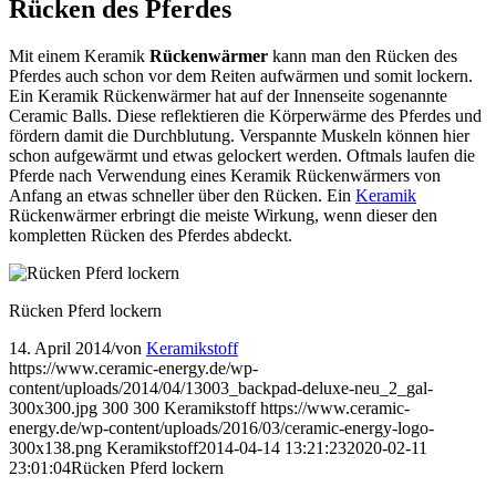
Rücken des Pferdes
Mit einem Keramik
Rückenwärmer
kann man den Rücken des
Pferdes auch schon vor dem Reiten aufwärmen und somit lockern.
Ein Keramik Rückenwärmer hat auf der Innenseite sogenannte
Ceramic Balls. Diese reflektieren die Körperwärme des Pferdes und
fördern damit die Durchblutung. Verspannte Muskeln können hier
schon aufgewärmt und etwas gelockert werden. Oftmals laufen die
Pferde nach Verwendung eines Keramik Rückenwärmers von
Anfang an etwas schneller über den Rücken. Ein
Keramik
Rückenwärmer erbringt die meiste Wirkung, wenn dieser den
kompletten Rücken des Pferdes abdeckt.
Rücken Pferd lockern
14. April 2014
/
von
Keramikstoff
https://www.ceramic-energy.de/wp-
content/uploads/2014/04/13003_backpad-deluxe-neu_2_gal-
300x300.jpg
300
300
Keramikstoff
https://www.ceramic-
energy.de/wp-content/uploads/2016/03/ceramic-energy-logo-
300x138.png
Keramikstoff
2014-04-14 13:21:23
2020-02-11
23:01:04
Rücken Pferd lockern