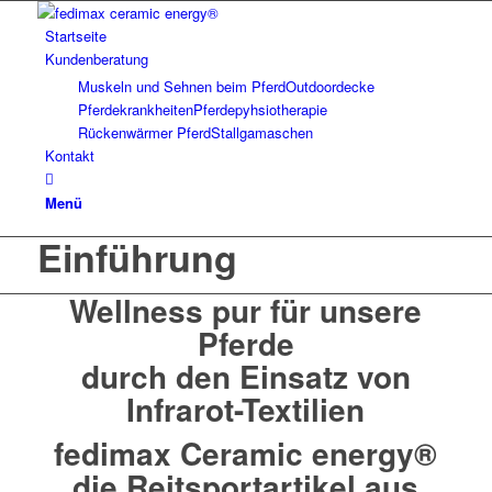
Startseite
Kundenberatung
Muskeln und Sehnen beim Pferd
Outdoordecke
Pferdekrankheiten
Pferdepyhsiotherapie
Rückenwärmer Pferd
Stallgamaschen
Kontakt
Menü
Einführung
Wellness pur für unsere
Pferde
durch den Einsatz von
Infrarot-Textilien
fedimax Ceramic energy®
die Reitsportartikel aus