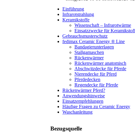
Einführung
Infrarotstrahlung
Keramikstoffe
Wissenschaft – Infrarotwärme
Einsatzzwecke für Keramikstof
Gebrauchsmusterschutz
fedimax Ceramic Energy ® Line
Bandagierunterlagen
Stallgamaschen
Rückenwärmer
Rückenwärmer anatomisch
Abschwitzdecke für Pferde
Nierendecke für Pferd
Pferdedecken
Regendecke für Pferde
Rückenwärmer Pferd?
Anwendungshinweise
Einsatzempfehlungen
Häufige Fragen zu Ceramic Energy
Waschanleitung
Bezugsquelle