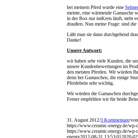
bei meinem Pferd wurde eine
Sehne
meinte, eine wärmende Gamasche wäre
in der Box nur imKreis läuft, steht 
draußen. Nun meine Frage: sind die
Läßt man sie dann durchgehend dra
Danke!
Unsere Antwort:
wir haben sehr viele Kunden, die u
unsere Kundenbewertungen im Produkt
den meisten Pferden. Wir würden Ih
denn bei Gamaschen, die einige Stun
Pferdebein sehr wichtig.
Wir würden die Gamaschen durchgeh
Ferner empfehlen wir für beide Be
31. August 2012
/
3 Kommentare
/
vo
https://www.ceramic-energy.de/wp-
https://www.ceramic-energy.de/wp-
energy
2012-08-31 13:53:01
2020-02