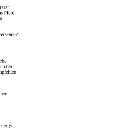
rarzt
as Pferd
en
ersehen?
iehe
ch bei
mpfehlen,
hmen.
energy