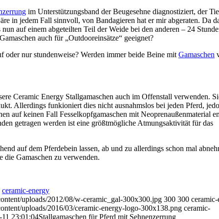
nzerrung
im Unterstützungsband der Beugesehne diagnostiziert, der Tie
 in jedem Fall sinnvoll, von Bandagieren hat er mir abgeraten. Da d
es nun auf einem abgeteilten Teil der Weide bei den anderen – 24 Stund
 Gamaschen auch für „Outdooreinsätze“ geeignet?
uf oder nur stundenweise? Werden immer beide Beine mit
Gamaschen
v
nsere Ceramic Energy Stallgamaschen auch im Offenstall verwenden. S
. Allerdings funkioniert dies nicht ausnahmslos bei jeden Pferd, jedo
nen auf keinen Fall Fesselkopfgamaschen mit Neoprenaußenmaterial e
den getragen werden ist eine größtmögliche Atmungsaktivität für das
end auf dem Pferdebein lassen, ab und zu allerdings schon mal abne
ine die Gamaschen zu verwenden.
n
ceramic-energy
content/uploads/2012/08/w-ceramic_gal-300x300.jpg
300
300
ceramic-
content/uploads/2016/03/ceramic-energy-logo-300x138.png
ceramic-
-11 23:01:04
Stallgamaschen für Pferd mit Sehnenzerrung